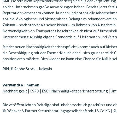
KMU (sofern nicht kapitalmarktorientiert) sind aus der Verpflich
solche Unternehmen große Auswirkungen haben. Bereits jetzt fertigen
Reputation verbessern können. Kunden und potenzielle Arbeitnehmer 
soziale, ökologische und ökonomische Belange miteinander vereinbart
Zukunft – noch stärker als schon bisher – im Rahmen von Ausschrei
Notwendigkeit von Transparenz beschränkt sich nicht auf firmenindi
Unternehmen zukünftig eigene Standards auf Lieferanten und Vert
Mit der neuen Nachhaltigkeitsberichtspflicht kommt auch auf kleiner
die Beschäftigung mit der Thematik auch dabei, sich grundsätzlich
positionieren möchte. Dies wiederum kann eine Chance für KMUs sei
Bild: © Adobe Stock – Kalawin
Verwandte Themen:
Nachhaltigkeit
|
CSRD
|
ESG
|
Nachhaltigkeitsberichterstattung
|
Um
Die veröffentlichten Beiträge sind urheberrechtlich geschützt und 
© Böhaker & Partner Steuerberatungsgesellschaft mbH & Co KG | Kl