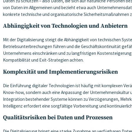
Daten zu schützen – also Daten, die sich auf natürliche Personen be
von Daten im Allgemeinen und bezieht etwa auch Unternehmensdaten m
konkrete technische und organisatorische Sicherheitsmaßnahmen z
Abhängigkeit von Technologien und Anbietern
Mit der Digitalisierung steigt die Abhängigkeit von technischen Syst
Betriebsunterbrechungen führen und die Geschäftskontinuität gefähr
Unternehmens einschränken und zu langfristigen Kostensteigerungen
Kompatibilität und Exit-Strategien achten.
Komplexität und Implementierungsrisiken
Die Einführung digitaler Technologien ist häufig mit komplexen Ver
Know-how, sondern auch eine Anpassung der Unternehmenskultur un
Integration bestehender Systeme können zu Verzögerungen, Mehrkost
Intelligenz erfordert eine sorgfältige Vorbereitung und kontinuierli
Qualitätsrisiken bei Daten und Prozessen
Die Digitalisierung bringt eine starke Zunahme an verfügbaren Daten 