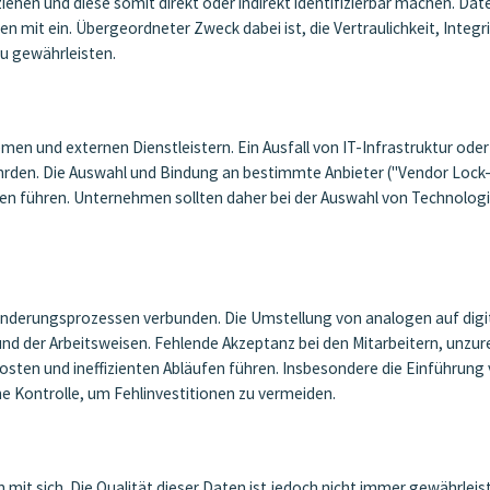
ziehen und diese somit direkt oder indirekt identifizierbar machen. Da
it ein. Übergeordneter Zweck dabei ist, die Vertraulichkeit, Integr
u gewährleisten.
emen und externen Dienstleistern. Ein Ausfall von IT-Infrastruktur ode
den. Die Auswahl und Bindung an bestimmte Anbieter ("Vendor Lock-in
 führen. Unternehmen sollten daher bei der Auswahl von Technologien
änderungsprozessen verbunden. Die Umstellung von analogen auf digit
d der Arbeitsweisen. Fehlende Akzeptanz bei den Mitarbeitern, unzu
en und ineffizienten Abläufen führen. Insbesondere die Einführung 
che Kontrolle, um Fehlinvestitionen zu vermeiden.
mit sich. Die Qualität dieser Daten ist jedoch nicht immer gewährleist