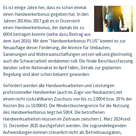
Es ist einige Jahre her, dass es schon einmal
einen Handwerkerbonus gegeben hat. In den
Jahren 2014 bis 2017 gab es in Österreich
einen Handwerkerbonus, der damals bis zu
600 € betragen konnte (
siehe dazu Beitrag aus
dem Juni 2016
). Mit dem "Handwerkerbonus PLUS" kommt es zur
Neuauflage dieser Förderung, die Anreize für Umbauten,
Sanierungen und Wohnraumschaffungen setzen will und gleichzeitig
auch die Schwarzarbeit eindämmen soll. Die finale Beschlussfassung
darüber soll im Nationalrat im April fallen, Details zur geplanten
Regelung sind aber schon bekannt geworden:
Gefördert werden alle Handwerksarbeiten und Leistungen
professioneller Handwerker (auch im Zuge von Neubauten) mit
einem nicht rückzahlbaren Zuschuss von bis zu 2.000 € bzw. 20 % der
Kosten (bis zu 10.000 €). Die Mindestkostengrenze für die Nutzung
des Handwerkerbonus liegt bei 500 €. Die betroffenen
Handwerksarbeiten müssen im Zeitraum zwischen 1. März 2024 und
31. Dezember 2025 durchgeführt werden. Die zugrundeliegenden
Aufwendungen können steuerlich nicht als Betriebsausgaben,