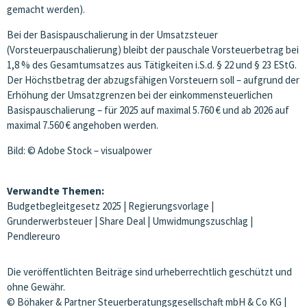
gemacht werden).
Bei der Basispauschalierung in der Umsatzsteuer
(Vorsteuerpauschalierung) bleibt der pauschale Vorsteuerbetrag bei
1,8 % des Gesamtumsatzes aus Tätigkeiten i.S.d. § 22 und § 23 EStG.
Der Höchstbetrag der abzugsfähigen Vorsteuern soll – aufgrund der
Erhöhung der Umsatzgrenzen bei der einkommensteuerlichen
Basispauschalierung – für 2025 auf maximal 5.760 € und ab 2026 auf
maximal 7.560 € angehoben werden.
Bild: © Adobe Stock – visualpower
Verwandte Themen:
Budgetbegleitgesetz 2025
|
Regierungsvorlage
|
Grunderwerbsteuer
|
Share Deal
|
Umwidmungszuschlag
|
Pendlereuro
Die veröffentlichten Beiträge sind urheberrechtlich geschützt und
ohne Gewähr.
© Böhaker & Partner Steuerberatungsgesellschaft mbH & Co KG |