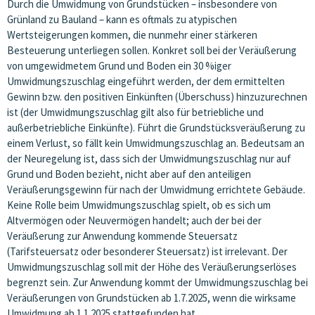
Durch die Umwidmung von Grundstücken – insbesondere von
Grünland zu Bauland – kann es oftmals zu atypischen
Wertsteigerungen kommen, die nunmehr einer stärkeren
Besteuerung unterliegen sollen. Konkret soll bei der Veräußerung
von umgewidmetem Grund und Boden ein 30 %iger
Umwidmungszuschlag eingeführt werden, der dem ermittelten
Gewinn bzw. den positiven Einkünften (Überschuss) hinzuzurechnen
ist (der Umwidmungszuschlag gilt also für betriebliche und
außerbetriebliche Einkünfte). Führt die Grundstücksveräußerung zu
einem Verlust, so fällt kein Umwidmungszuschlag an. Bedeutsam an
der Neuregelung ist, dass sich der Umwidmungszuschlag nur auf
Grund und Boden bezieht, nicht aber auf den anteiligen
Veräußerungsgewinn für nach der Umwidmung errichtete Gebäude.
Keine Rolle beim Umwidmungszuschlag spielt, ob es sich um
Altvermögen oder Neuvermögen handelt; auch der bei der
Veräußerung zur Anwendung kommende Steuersatz
(Tarifsteuersatz oder besonderer Steuersatz) ist irrelevant. Der
Umwidmungszuschlag soll mit der Höhe des Veräußerungserlöses
begrenzt sein. Zur Anwendung kommt der Umwidmungszuschlag bei
Veräußerungen von Grundstücken ab 1.7.2025, wenn die wirksame
Umwidmung ab 1.1.2025 stattgefunden hat.