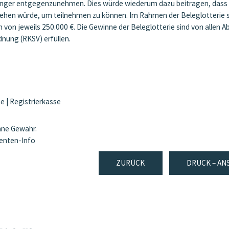
änger entgegenzunehmen. Dies würde wiederum dazu beitragen, dass a
ehen würde, um teilnehmen zu können. Im Rahmen der Beleglotterie so
n jeweils 250.000 €. Die Gewinne der Beleglotterie sind von allen Ab
dnung (RKSV) erfüllen.
te
|
Registrierkasse
ohne Gewähr.
ienten-Info
ZURÜCK
DRUCK – AN