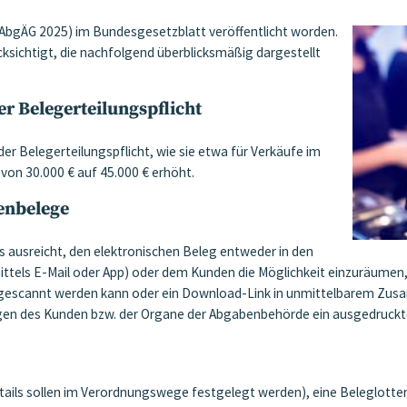
AbgÄG 2025) im Bundesgesetzblatt veröffentlicht worden.
sichtigt, die nachfolgend überblicksmäßig dargestellt
 Belegerteilungspflicht
r Belegerteilungspflicht, wie sie etwa für Verkäufe im
von 30.000 € auf 45.000 € erhöht.
senbelege
es ausreicht, den elektronischen Beleg entweder in den
ittels E-Mail oder App) oder dem Kunden die Möglichkeit einzuräumen
de gescannt werden kann oder ein Download-Link in unmittelbarem Z
erlangen des Kunden bzw. der Organe der Abgabenbehörde ein ausgedruc
ls sollen im Verordnungswege festgelegt werden), eine Beleglotterie