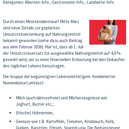
Kategorien:
Klienten-Info
,
Gastronomie-Info
,
Landwirte-Info
Durch einen Ministerialentwurf Mitte März
sind neue Details zur geplanten
Umsatzsteuersenkung auf Nahrungsmittel
bekannt geworden (
siehe dazu auch Beitrag
aus dem Februar 2026
). Klar ist, dass ab 1. Juli
der Umsatzsteuersatz für ausgewählte Nahrungsmittel auf 4,9 %
gesenkt wird, um zu einer finanziellen Entlastung bei den Einkäufen
des täglichen Lebens beizutragen.
Die Gruppe der begünstigten Lebensmittel (gem. Kombinierter
Nomenklatur) umfasst:
Milch (auch laktosefreie) und Milcherzeugnisse wie
Joghurt, Butter etc.;
(frische) Hühnereier;
Gemüse wie z.B. Kartoffeln, Tomaten, Knoblauch, Kohl,
Gurken, Karotten, Erbsen, Spargel usw. Die Begünstigung