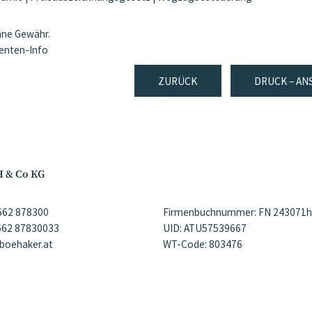
ohne Gewähr.
ienten-Info
ZURÜCK
DRUCK – AN
H & Co KG
)662 878300
Firmenbuchnummer: FN 243071h
)662 87830033
UID: ATU57539667
@boehaker.at
WT-Code: 803476