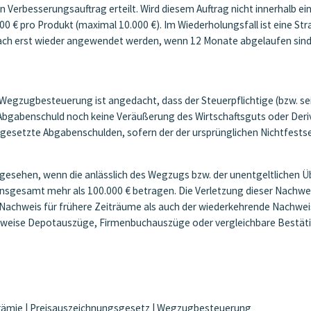
 ein Verbesserungsauftrag erteilt. Wird diesem Auftrag nicht innerhal
500 € pro Produkt (maximal 10.000 €). Im Wiederholungsfall ist eine S
anach erst wieder angewendet werden, wenn 12 Monate abgelaufen sind
egzugbesteuerung ist angedacht, dass der Steuerpflichtige (bzw. s
 Abgabenschuld noch keine Veräußerung des Wirtschaftsguts oder Deriva
stgesetzte Abgabenschulden, sofern der der ursprünglichen Nichtfest
orgesehen, wenn die anlässlich des Wegzugs bzw. der unentgeltlichen 
nsgesamt mehr als 100.000 € betragen. Die Verletzung dieser Nachwei
 Nachweis für frühere Zeiträume als auch der wiederkehrende Nachweis
erweise Depotauszüge, Firmenbuchauszüge oder vergleichbare Bestät
rämie
|
Preisauszeichnungsgesetz
|
Wegzugbesteuerung