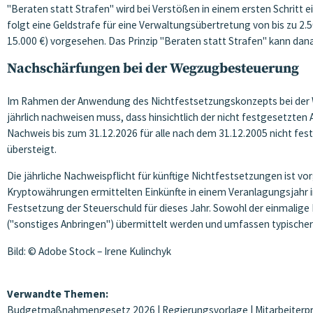
"Beraten statt Strafen" wird bei Verstößen in einem ersten Schritt
folgt eine Geldstrafe für eine Verwaltungsübertretung von bis zu 2.
15.000 €) vorgesehen. Das Prinzip "Beraten statt Strafen" kann d
Nachschärfungen bei der Wegzugbesteuerung
Im Rahmen der Anwendung des Nichtfestsetzungskonzepts bei der W
jährlich nachweisen muss, dass hinsichtlich der nicht festgesetzten
Nachweis bis zum 31.12.2026 für alle nach dem 31.12.2005 nicht fe
übersteigt.
Die jährliche Nachweispflicht für künftige Nichtfestsetzungen ist v
Kryptowährungen ermittelten Einkünfte in einem Veranlagungsjahr i
Festsetzung der Steuerschuld für dieses Jahr. Sowohl der einmalige
("sonstiges Anbringen") übermittelt werden und umfassen typisch
Bild: © Adobe Stock – Irene Kulinchyk
Verwandte Themen:
Budgetmaßnahmengesetz 2026
|
Regierungsvorlage
|
Mitarbeiterp