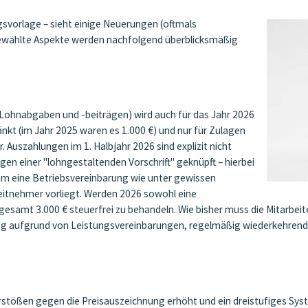
vorlage – sieht einige Neuerungen (oftmals
sgewählte Aspekte werden nachfolgend überblicksmäßig
n Lohnabgaben und -beiträgen) wird auch für das Jahr 2026
änkt (im Jahr 2025 waren es 1.000 €) und nur für Zulagen
uszahlungen im 1. Halbjahr 2026 sind explizit nicht
egen einer "lohngestaltenden Vorschrift" geknüpft – hierbei
 um eine Betriebsvereinbarung wie unter gewissen
beitnehmer vorliegt. Werden 2026 sowohl eine
gesamt 3.000 € steuerfrei zu behandeln. Wie bisher muss die Mitarbeit
ahlung aufgrund von Leistungsvereinbarungen, regelmäßig wiederkehre
stößen gegen die Preisauszeichnung erhöht und ein dreistufiges Sy