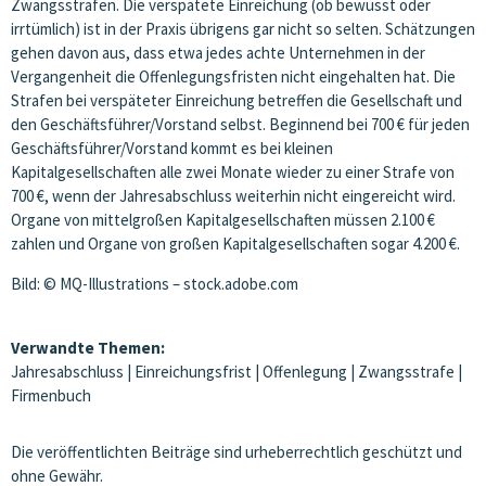
Zwangsstrafen. Die verspätete Einreichung (ob bewusst oder
irrtümlich) ist in der Praxis übrigens gar nicht so selten. Schätzungen
gehen davon aus, dass etwa jedes achte Unternehmen in der
Vergangenheit die Offenlegungsfristen nicht eingehalten hat. Die
Strafen bei verspäteter Einreichung betreffen die Gesellschaft und
den Geschäftsführer/Vorstand selbst. Beginnend bei 700 € für jeden
Geschäftsführer/Vorstand kommt es bei kleinen
Kapitalgesellschaften alle zwei Monate wieder zu einer Strafe von
700 €, wenn der Jahresabschluss weiterhin nicht eingereicht wird.
Organe von mittelgroßen Kapitalgesellschaften müssen 2.100 €
zahlen und Organe von großen Kapitalgesellschaften sogar 4.200 €.
Bild: © MQ-Illustrations – stock.adobe.com
Verwandte Themen:
Jahresabschluss
|
Einreichungsfrist
|
Offenlegung
|
Zwangsstrafe
|
Firmenbuch
Die veröffentlichten Beiträge sind urheberrechtlich geschützt und
ohne Gewähr.