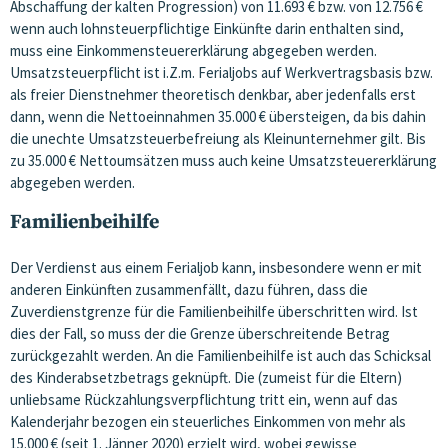
Abschaffung der kalten Progression) von 11.693 € bzw. von 12.756 €
wenn auch lohnsteuerpflichtige Einkünfte darin enthalten sind,
muss eine Einkommensteuererklärung abgegeben werden.
Umsatzsteuerpflicht ist i.Z.m. Ferialjobs auf Werkvertragsbasis bzw.
als freier Dienstnehmer theoretisch denkbar, aber jedenfalls erst
dann, wenn die Nettoeinnahmen 35.000 € übersteigen, da bis dahin
die unechte Umsatzsteuerbefreiung als Kleinunternehmer gilt. Bis
zu 35.000 € Nettoumsätzen muss auch keine Umsatzsteuererklärung
abgegeben werden.
Familienbeihilfe
Der Verdienst aus einem Ferialjob kann, insbesondere wenn er mit
anderen Einkünften zusammenfällt, dazu führen, dass die
Zuverdienstgrenze für die Familienbeihilfe überschritten wird. Ist
dies der Fall, so muss der die Grenze überschreitende Betrag
zurückgezahlt werden. An die Familienbeihilfe ist auch das Schicksal
des Kinderabsetzbetrags geknüpft. Die (zumeist für die Eltern)
unliebsame Rückzahlungsverpflichtung tritt ein, wenn auf das
Kalenderjahr bezogen ein steuerliches Einkommen von mehr als
15.000 € (seit 1. Jänner 2020) erzielt wird, wobei gewisse