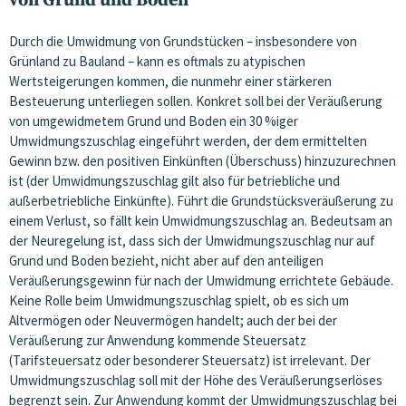
von Grund und Boden
Durch die Umwidmung von Grundstücken – insbesondere von
Grünland zu Bauland – kann es oftmals zu atypischen
Wertsteigerungen kommen, die nunmehr einer stärkeren
Besteuerung unterliegen sollen. Konkret soll bei der Veräußerung
von umgewidmetem Grund und Boden ein 30 %iger
Umwidmungszuschlag eingeführt werden, der dem ermittelten
Gewinn bzw. den positiven Einkünften (Überschuss) hinzuzurechnen
ist (der Umwidmungszuschlag gilt also für betriebliche und
außerbetriebliche Einkünfte). Führt die Grundstücksveräußerung zu
einem Verlust, so fällt kein Umwidmungszuschlag an. Bedeutsam an
der Neuregelung ist, dass sich der Umwidmungszuschlag nur auf
Grund und Boden bezieht, nicht aber auf den anteiligen
Veräußerungsgewinn für nach der Umwidmung errichtete Gebäude.
Keine Rolle beim Umwidmungszuschlag spielt, ob es sich um
Altvermögen oder Neuvermögen handelt; auch der bei der
Veräußerung zur Anwendung kommende Steuersatz
(Tarifsteuersatz oder besonderer Steuersatz) ist irrelevant. Der
Umwidmungszuschlag soll mit der Höhe des Veräußerungserlöses
begrenzt sein. Zur Anwendung kommt der Umwidmungszuschlag bei