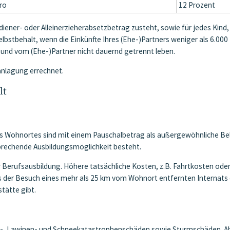
ro
12 Prozent
diener- oder Alleinerzieherabsetzbetrag zusteht, sowie für jedes Kind,
lbstbehalt, wenn die Einkünfte Ihres (Ehe-)Partners weniger als 6.000
 und vom (Ehe-)Partner nicht dauernd getrennt leben.
anlagung errechnet.
lt
s Wohnortes sind mit einem Pauschalbetrag als außergewöhnliche Be
prechende Ausbildungsmöglichkeit besteht.
erufsausbildung. Höhere tatsächliche Kosten, z.B. Fahrtkosten oder
ts der Besuch eines mehr als 25 km vom Wohnort entfernten Internats 
tätte gibt.
s-, Lawinen- und Schneekatastrophenschäden sowie Sturmschäden. Ab