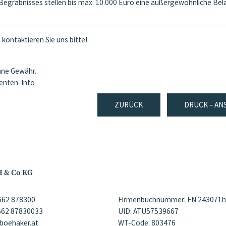
 Begräbnisses stellen bis max. 10.000 Euro eine außergewöhnliche Bel
kontaktieren Sie uns bitte!
ohne Gewähr.
ienten-Info
ZURÜCK
DRUCK – AN
H & Co KG
)662 878300
Firmenbuchnummer: FN 243071h
)662 87830033
UID: ATU57539667
@boehaker.at
WT-Code: 803476