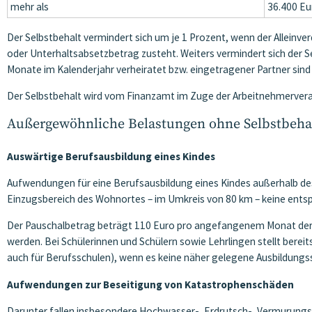
mehr als
36.400 Eu
Der Selbstbehalt vermindert sich um je 1 Prozent, wenn der Alleinver
oder Unterhaltsabsetzbetrag zusteht. Weiters vermindert sich der Se
Monate im Kalenderjahr verheiratet bzw. eingetragener Partner sind
Der Selbstbehalt wird vom Finanzamt im Zuge der Arbeitnehmerver
Außergewöhnliche Belastungen ohne Selbstbeha
Auswärtige Berufsausbildung eines Kindes
Aufwendungen für eine Berufsausbildung eines Kindes außerhalb de
Einzugsbereich des Wohnortes – im Umkreis von 80 km – keine ents
Der Pauschalbetrag beträgt 110 Euro pro angefangenem Monat der B
werden. Bei Schülerinnen und Schülern sowie Lehrlingen stellt berei
auch für Berufsschulen), wenn es keine näher gelegene Ausbildungss
Aufwendungen zur Beseitigung von Katastrophenschäden
Darunter fallen insbesondere Hochwasser-, Erdrutsch-, Vermurung