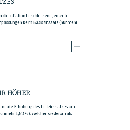
TZES
 die Inflation beschlossene, erneute
Anpassungen beim Basiszinssatz (nunmehr
AHR HÖHER
 erneute Erhöhung des Leitzinssatzes um
nunmehr 1,88 %), welcher wiederum als