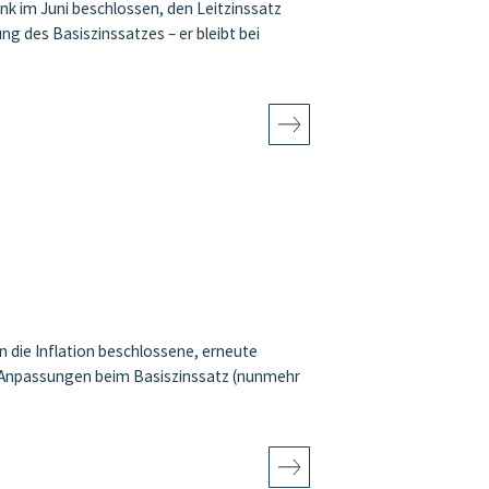
k im Juni beschlossen, den Leitzinssatz
g des Basiszinssatzes – er bleibt bei
 die Inflation beschlossene, erneute
 Anpassungen beim Basiszinssatz (nunmehr