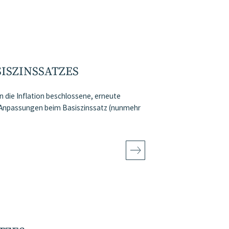
SISZINSSATZES
 die Inflation beschlossene, erneute
 Anpassungen beim Basiszinssatz (nunmehr