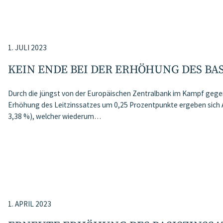
1. JULI 2023
KEIN ENDE BEI DER ERHÖHUNG DES BA
Durch die jüngst von der Europäischen Zentralbank im Kampf gegen
Erhöhung des Leitzinssatzes um 0,25 Prozentpunkte ergeben sich
3,38 %), welcher wiederum…
1. APRIL 2023