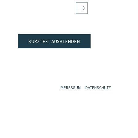
KURZTEXT AUSBLENDEN
IMPRESSUM
DATENSCHUTZ