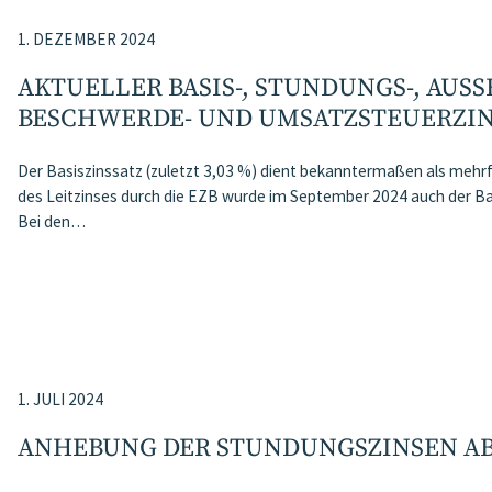
1. DEZEMBER 2024
AKTUELLER BASIS-, STUNDUNGS-, AUSS
BESCHWERDE- UND UMSATZSTEUERZIN
Der Basiszinssatz (zuletzt 3,03 %) dient bekanntermaßen als mehr
des Leitzinses durch die EZB wurde im September 2024 auch der Ba
Bei den…
1. JULI 2024
ANHEBUNG DER STUNDUNGSZINSEN AB 