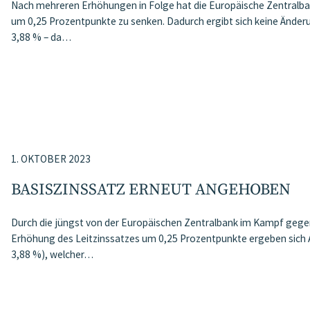
Nach mehreren Erhöhungen in Folge hat die Europäische Zentralban
um 0,25 Prozentpunkte zu senken. Dadurch ergibt sich keine Änderun
3,88 % – da…
1. OKTOBER 2023
BASISZINSSATZ ERNEUT ANGEHOBEN
Durch die jüngst von der Europäischen Zentralbank im Kampf gegen
Erhöhung des Leitzinssatzes um 0,25 Prozentpunkte ergeben sich
3,88 %), welcher…