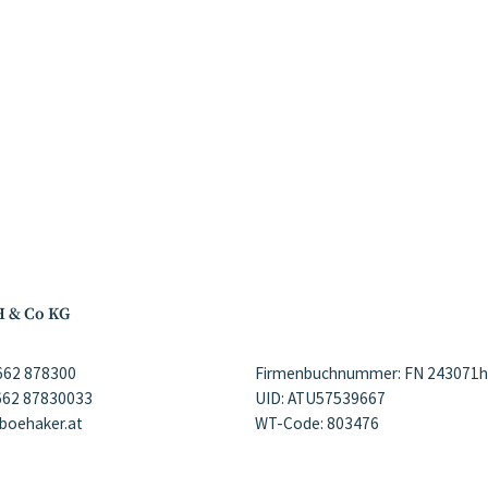
H & Co KG
)662 878300
Firmenbuchnummer: FN 243071h
)662 87830033
UID: ATU57539667
@boehaker.at
WT-Code: 803476