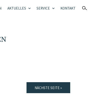
N
AKTUELLES
SERVICE
KONTAKT
EN
NÄCHSTE SEITE »