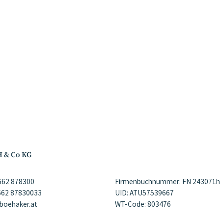
H & Co KG
)662 878300
Firmenbuchnummer: FN 243071h
)662 87830033
UID: ATU57539667
@boehaker.at
WT-Code: 803476