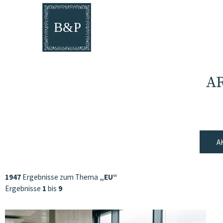
A
A
1947
Ergebnisse zum Thema
„EU“
Ergebnisse
1
bis
9