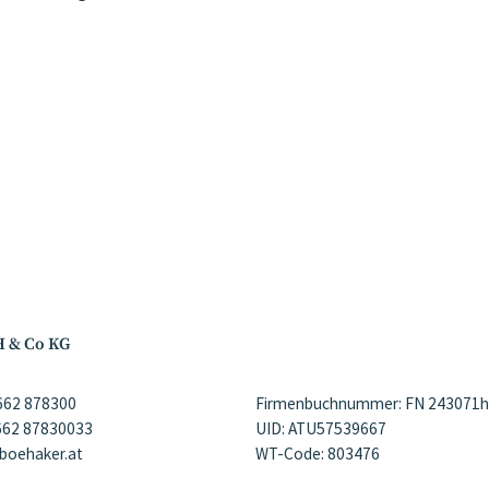
H & Co KG
)662 878300
Firmenbuchnummer: FN 243071h
)662 87830033
UID: ATU57539667
@boehaker.at
WT-Code: 803476