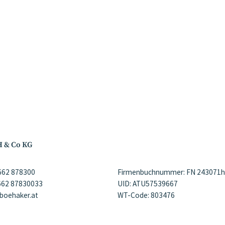
H & Co KG
)662 878300
Firmenbuchnummer: FN 243071h
)662 87830033
UID: ATU57539667
@boehaker.at
WT-Code: 803476