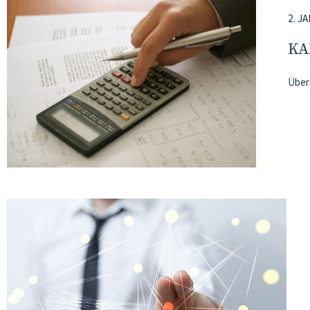
2. J
KA
Über