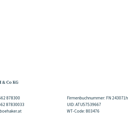
H & Co KG
)662 878300
Firmenbuchnummer: FN 243071h
)662 87830033
UID: ATU57539667
@boehaker.at
WT-Code: 803476