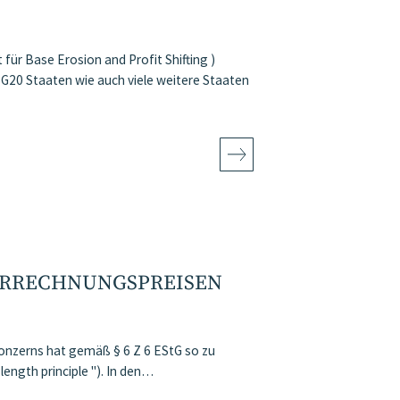
ür Base Erosion and Profit Shifting )
 G20 Staaten wie auch viele weitere Staaten
ERRECHNUNGSPREISEN
onzerns hat gemäß § 6 Z 6 EStG so zu
length principle "). In den…