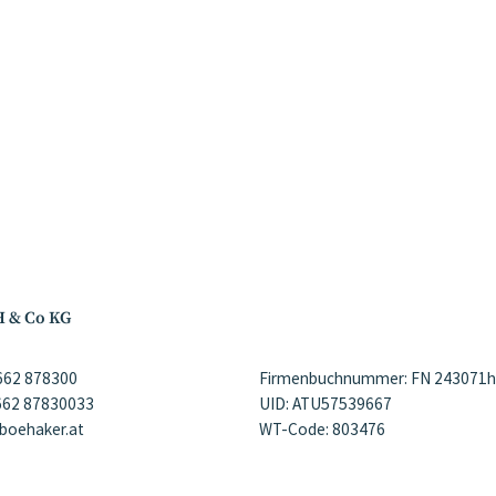
H & Co KG
)662 878300
Firmenbuchnummer: FN 243071h
)662 87830033
UID: ATU57539667
@boehaker.at
WT-Code: 803476