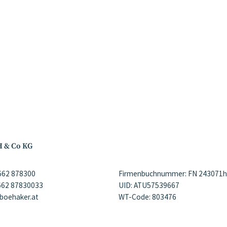
H & Co KG
)662 878300
Firmenbuchnummer: FN 243071h
)662 87830033
UID: ATU57539667
@boehaker.at
WT-Code: 803476