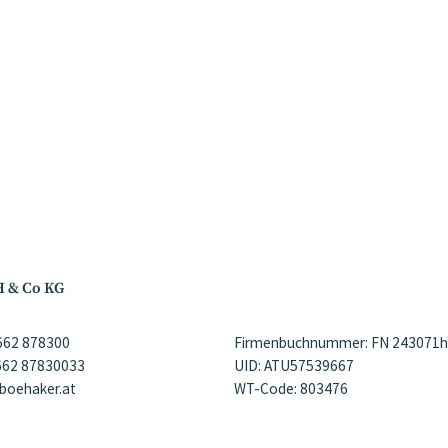
H & Co KG
)662 878300
Firmenbuchnummer: FN 243071h
)662 87830033
UID: ATU57539667
@boehaker.at
WT-Code: 803476