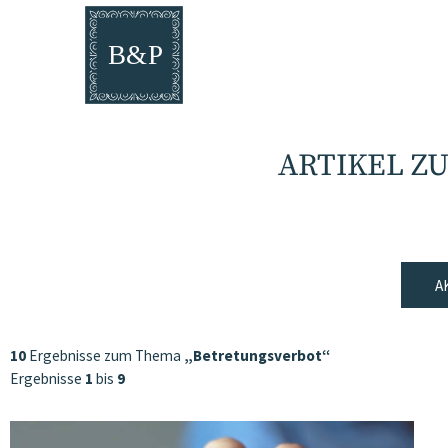
ARTIKEL Z
A
10
Ergebnisse zum Thema
„Betretungsverbot“
Ergebnisse
1
bis
9