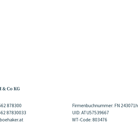
H & Co KG
)662 878300
Firmenbuchnummer: FN 243071h
)662 87830033
UID: ATU57539667
@boehaker.at
WT-Code: 803476