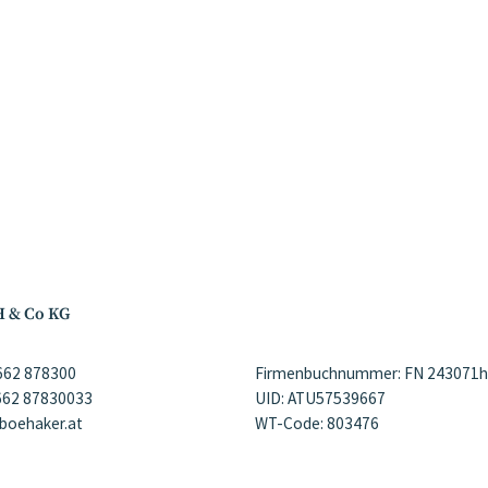
H & Co KG
)662 878300
Firmenbuchnummer: FN 243071h
)662 87830033
UID: ATU57539667
@boehaker.at
WT-Code: 803476