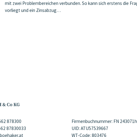
mit zwei Problembereichen verbunden. So kann sich erstens die Fra
vorliegt und ein Zinsabzug…
H & Co KG
)662 878300
Firmenbuchnummer: FN 243071h
)662 87830033
UID: ATU57539667
@boehaker.at
WT-Code: 803476