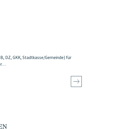
DB, DZ, GKK, Stadtkasse/Gemeinde) für
er…
EN