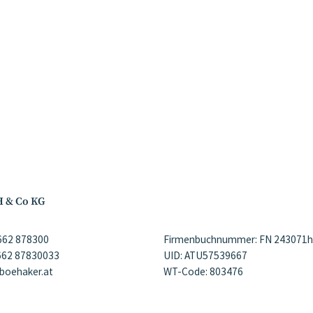
H & Co KG
)662 878300
Firmenbuchnummer: FN 243071h
)662 87830033
UID: ATU57539667
@boehaker.at
WT-Code: 803476