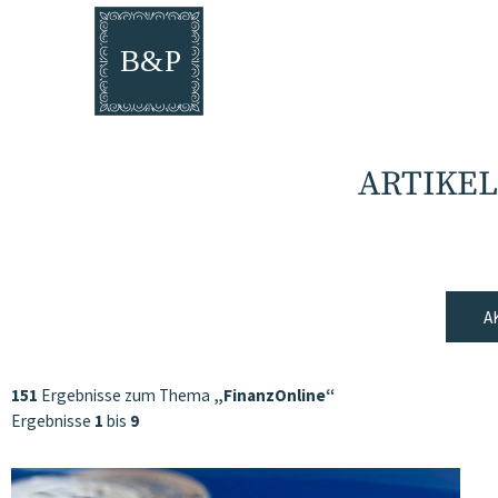
ARTIKEL
A
151
Ergebnisse zum Thema
„FinanzOnline“
Ergebnisse
1
bis
9