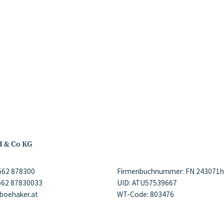
H & Co KG
)662 878300
Firmenbuchnummer: FN 243071h
)662 87830033
UID: ATU57539667
@boehaker.at
WT-Code: 803476