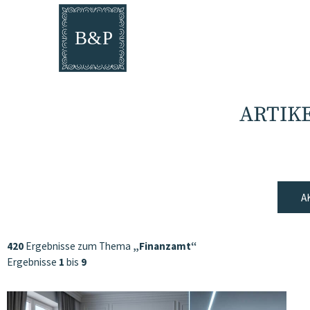
ARTIK
A
420
Ergebnisse zum Thema
„Finanzamt“
Ergebnisse
1
bis
9