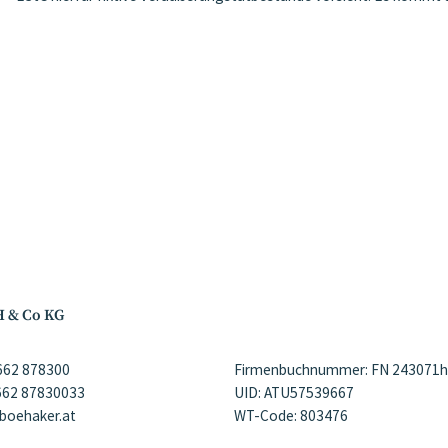
H & Co KG
)662 878300
Firmenbuchnummer: FN 243071h
)662 87830033
UID: ATU57539667
@boehaker.at
WT-Code: 803476