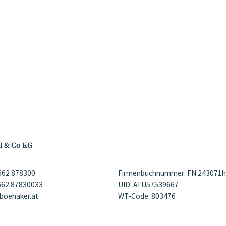
H & Co KG
)662 878300
Firmenbuchnummer: FN 243071h
)662 87830033
UID: ATU57539667
@boehaker.at
WT-Code: 803476