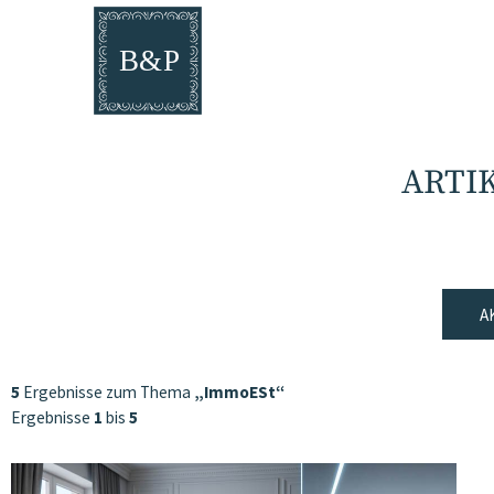
ARTI
A
5
Ergebnisse zum Thema
„ImmoESt“
Ergebnisse
1
bis
5