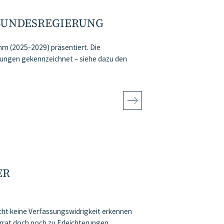
BUNDESREGIERUNG
m (2025-2029) präsentiert. Die
arungen gekennzeichnet – siehe dazu den
ER
cht keine Verfassungswidrigkeit erkennen
terrat doch noch zu Erleichterungen