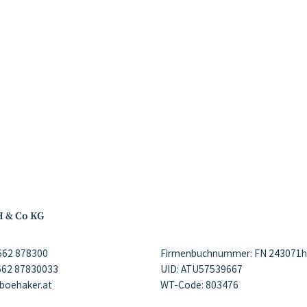
H & Co KG
)662 878300
Firmenbuchnummer: FN 243071h
)662 87830033
UID: ATU57539667
@boehaker.at
WT-Code: 803476