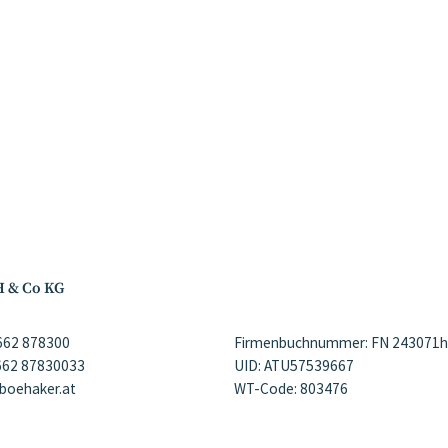
H & Co KG
)662 878300
Firmenbuchnummer: FN 243071h
)662 87830033
UID: ATU57539667
@boehaker.at
WT-Code: 803476