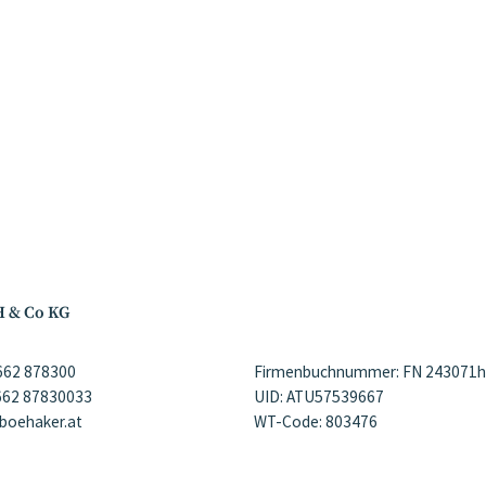
H & Co KG
)662 878300
Firmenbuchnummer: FN 243071h
)662 87830033
UID: ATU57539667
@boehaker.at
WT-Code: 803476