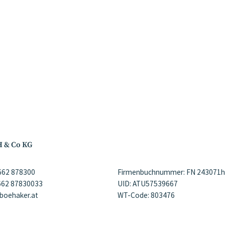
H & Co KG
)662 878300
Firmenbuchnummer: FN 243071h
)662 87830033
UID: ATU57539667
@boehaker.at
WT-Code: 803476